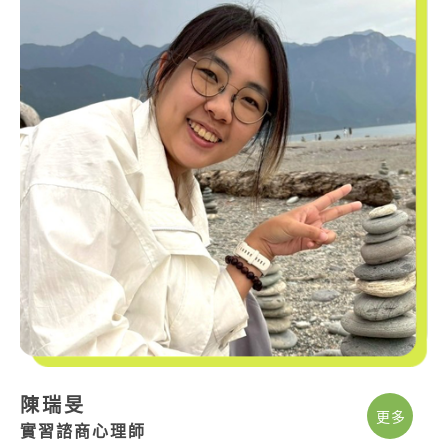
陳瑞旻
更多
實習諮商心理師